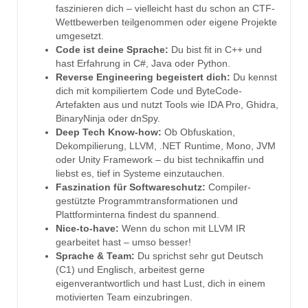
faszinieren dich – vielleicht hast du schon an CTF-
Wettbewerben teilgenommen oder eigene Projekte
umgesetzt.
Code ist deine Sprache:
Du bist fit in C++ und
hast Erfahrung in C#, Java oder Python.
Reverse Engineering begeistert dich:
Du kennst
dich mit kompiliertem Code und ByteCode-
Artefakten aus und nutzt Tools wie IDA Pro, Ghidra,
BinaryNinja oder dnSpy.
Deep Tech Know-how:
Ob Obfuskation,
Dekompilierung, LLVM, .NET Runtime, Mono, JVM
oder Unity Framework – du bist technikaffin und
liebst es, tief in Systeme einzutauchen.
Faszination für Softwareschutz:
Compiler-
gestützte Programmtransformationen und
Plattforminterna findest du spannend.
Nice-to-have:
Wenn du schon mit LLVM IR
gearbeitet hast – umso besser!
Sprache & Team:
Du sprichst sehr gut Deutsch
(C1) und Englisch, arbeitest gerne
eigenverantwortlich und hast Lust, dich in einem
motivierten Team einzubringen.